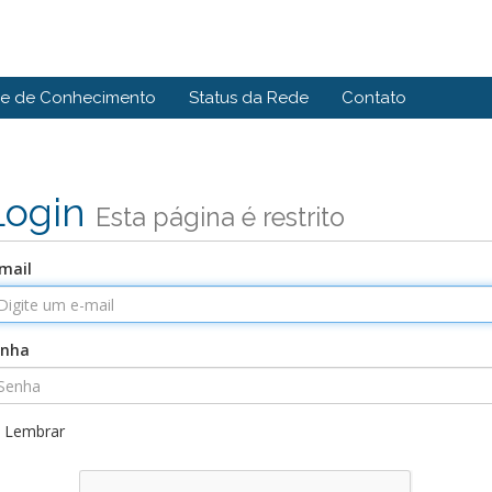
e de Conhecimento
Status da Rede
Contato
Login
Esta página é restrito
mail
enha
Lembrar