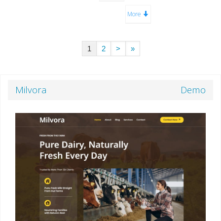
More
1
2
>
»
Milvora
Demo