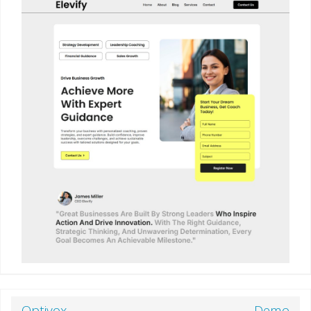
Optivox
Demo