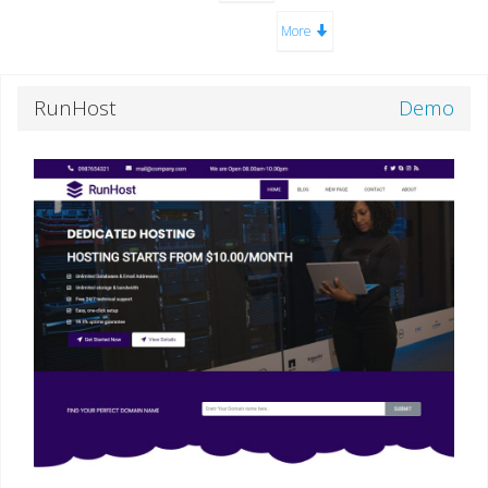
More
RunHost
Demo