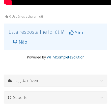
0 Usuários acharam útil
Esta resposta lhe foi útil?
Sim
Não
Powered by
WHMCompleteSolution
Tag da núvem
Suporte