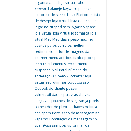
logomarca na loja virtual
iphone
keyword planeje
keyword planner
lembrete de senha
Linux Platforms
lista
de desejo loja virtual
lista de desejos
logar no sitepad sem logar no cpanel
loja virtual
loja virtual logomarca
loja
vitual
Mac
Medidas e peso máximo
aceitos pelos correios
melhor
redimensionador de imagens da
interner
menu adicionais aba pop-up
menu e submenu sitepad
menu
suspenso
Neil Patel
número do
endereço 0
OpenSSL
otimizar loja
virtual seo
otimizar podutos seo
Outlook do cliente possui
vulnerabilidades
palavras chaves
negativas
patches de segurança
pixels
planejador de plavras chaves
politica
anti spam
Pontuação da mensagem no
Rspamd
Pontuação da mensagem no
SpamAssassin
pop up
primeiros