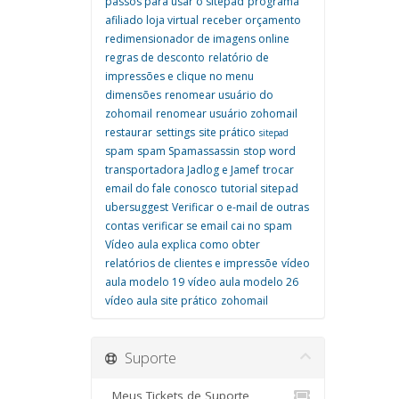
passos para usar o sitepad
programa
afiliado loja virtual
receber orçamento
redimensionador de imagens online
regras de desconto
relatório de
impressões e clique no menu
dimensões
renomear usuário do
zohomail
renomear usuário zohomail
restaurar
settings
site prático
sitepad
spam
spam Spamassassin
stop word
transportadora Jadlog e Jamef
trocar
email do fale conosco
tutorial sitepad
ubersuggest
Verificar o e-mail de outras
contas
verificar se email cai no spam
Vídeo aula explica como obter
relatórios de clientes e impressõe
vídeo
aula modelo 19
vídeo aula modelo 26
vídeo aula site prático
zohomail
Suporte
Meus Tickets de Suporte