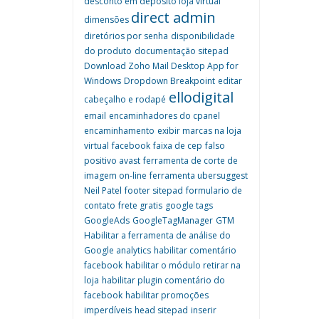
desconto em deposito loja virtual
direct admin
dimensões
diretórios por senha
disponibilidade
do produto
documentação sitepad
Download Zoho Mail Desktop App for
Windows
Dropdown Breakpoint
editar
ellodigital
cabeçalho e rodapé
email
encaminhadores do cpanel
encaminhamento
exibir marcas na loja
virtual
facebook
faixa de cep
falso
positivo avast
ferramenta de corte de
imagem on-line
ferramenta ubersuggest
Neil Patel
footer sitepad
formulario de
contato
frete gratis
google tags
GoogleAds
GoogleTagManager
GTM
Habilitar a ferramenta de análise do
Google analytics
habilitar comentário
facebook
habilitar o módulo retirar na
loja
habilitar plugin comentário do
facebook
habilitar promoções
imperdíveis
head sitepad
inserir