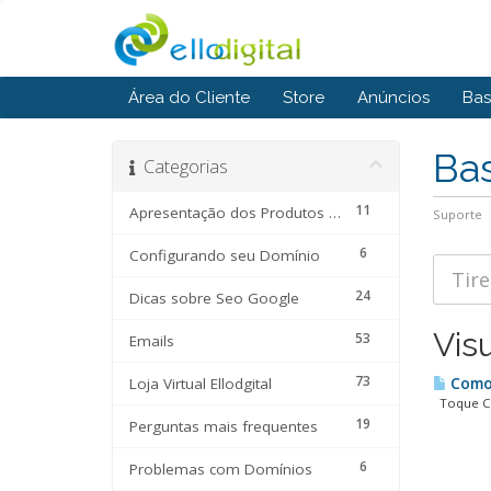
Área do Cliente
Store
Anúncios
Bas
Ba
Categorias
11
Apresentação dos Produtos e Serviços
Suporte
6
Configurando seu Domínio
24
Dicas sobre Seo Google
Vis
53
Emails
73
Loja Virtual Ellodgital
Como 
Toque Con
19
Perguntas mais frequentes
6
Problemas com Domínios