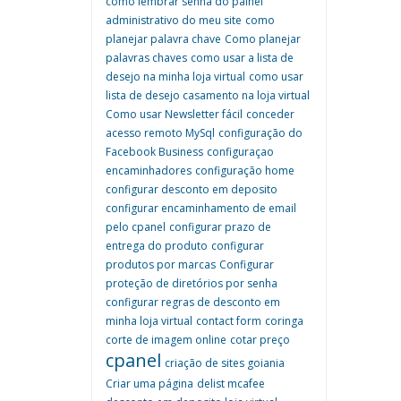
como lembrar senha do painel
administrativo do meu site
como
planejar palavra chave
Como planejar
palavras chaves
como usar a lista de
desejo na minha loja virtual
como usar
lista de desejo casamento na loja virtual
Como usar Newsletter fácil
conceder
acesso remoto MySql
configuração do
Facebook Business
configuraçao
encaminhadores
configuração home
configurar desconto em deposito
configurar encaminhamento de email
pelo cpanel
configurar prazo de
entrega do produto
configurar
produtos por marcas
Configurar
proteção de diretórios por senha
configurar regras de desconto em
minha loja virtual
contact form
coringa
corte de imagem online
cotar preço
cpanel
criação de sites goiania
Criar uma página
delist mcafee