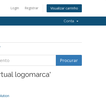
Login
Registrar
Visualizar carrinho
Conta
a
rtual logomarca'
ution