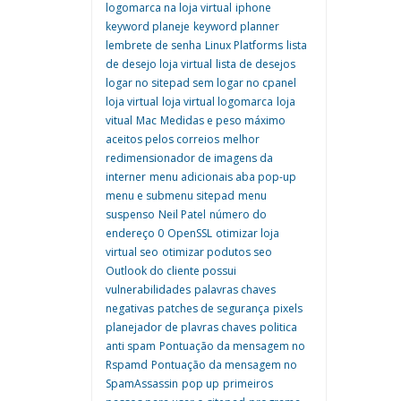
logomarca na loja virtual
iphone
keyword planeje
keyword planner
lembrete de senha
Linux Platforms
lista
de desejo loja virtual
lista de desejos
logar no sitepad sem logar no cpanel
loja virtual
loja virtual logomarca
loja
vitual
Mac
Medidas e peso máximo
aceitos pelos correios
melhor
redimensionador de imagens da
interner
menu adicionais aba pop-up
menu e submenu sitepad
menu
suspenso
Neil Patel
número do
endereço 0
OpenSSL
otimizar loja
virtual seo
otimizar podutos seo
Outlook do cliente possui
vulnerabilidades
palavras chaves
negativas
patches de segurança
pixels
planejador de plavras chaves
politica
anti spam
Pontuação da mensagem no
Rspamd
Pontuação da mensagem no
SpamAssassin
pop up
primeiros