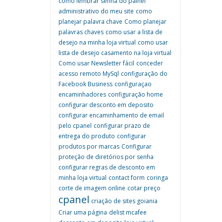
como lembrar senha do painel
administrativo do meu site
como
planejar palavra chave
Como planejar
palavras chaves
como usar a lista de
desejo na minha loja virtual
como usar
lista de desejo casamento na loja virtual
Como usar Newsletter fácil
conceder
acesso remoto MySql
configuração do
Facebook Business
configuraçao
encaminhadores
configuração home
configurar desconto em deposito
configurar encaminhamento de email
pelo cpanel
configurar prazo de
entrega do produto
configurar
produtos por marcas
Configurar
proteção de diretórios por senha
configurar regras de desconto em
minha loja virtual
contact form
coringa
corte de imagem online
cotar preço
cpanel
criação de sites goiania
Criar uma página
delist mcafee