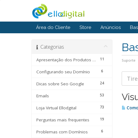
Área do Cliente
Store
Anúncios
Bas
Ba
Categorias
11
Apresentação dos Produtos e Serviços
Suporte
6
Configurando seu Domínio
24
Dicas sobre Seo Google
Vis
53
Emails
73
Loja Virtual Ellodgital
Como 
19
Perguntas mais frequentes
6
Problemas com Domínios