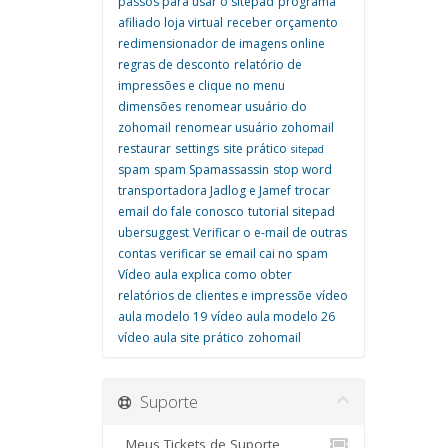
passos para usar o sitepad
programa
afiliado loja virtual
receber orçamento
redimensionador de imagens online
regras de desconto
relatório de
impressões e clique no menu
dimensões
renomear usuário do
zohomail
renomear usuário zohomail
restaurar
settings
site prático
sitepad
spam
spam Spamassassin
stop word
transportadora Jadlog e Jamef
trocar
email do fale conosco
tutorial sitepad
ubersuggest
Verificar o e-mail de outras
contas
verificar se email cai no spam
Vídeo aula explica como obter
relatórios de clientes e impressõe
vídeo
aula modelo 19
vídeo aula modelo 26
vídeo aula site prático
zohomail
Suporte
Meus Tickets de Suporte