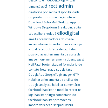
desconto em deposito loja virtual
direct admin
dimensões
diretórios por senha
disponibilidade
do produto
documentação sitepad
Download Zoho Mail Desktop App for
Windows
Dropdown Breakpoint
editar
ellodigital
cabeçalho e rodapé
email
encaminhadores do cpanel
encaminhamento
exibir marcas na loja
virtual
facebook
faixa de cep
falso
positivo avast
ferramenta de corte de
imagem on-line
ferramenta ubersuggest
Neil Patel
footer sitepad
formulario de
contato
frete gratis
google tags
GoogleAds
GoogleTagManager
GTM
Habilitar a ferramenta de análise do
Google analytics
habilitar comentário
facebook
habilitar o módulo retirar na
loja
habilitar plugin comentário do
facebook
habilitar promoções
imperdíveis
head sitepad
inserir